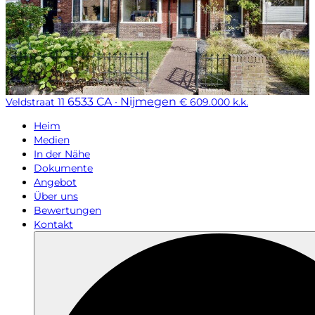
6533 CA · Nijmegen
Veldstraat 11
€ 609.000 k.k.
Heim
Medien
In der Nähe
Dokumente
Angebot
Über uns
Bewertungen
Kontakt