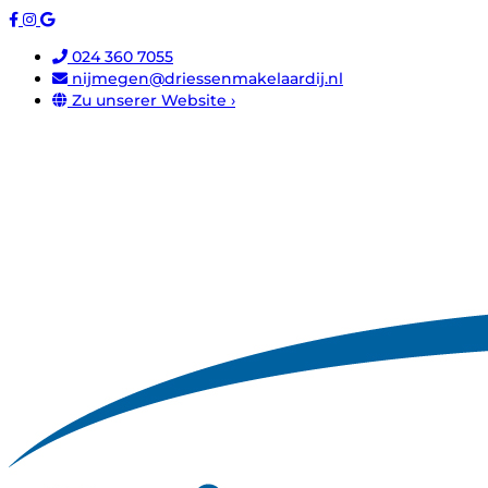
024 360 7055
nijmegen@driessenmakelaardij.nl
Zu unserer Website ›