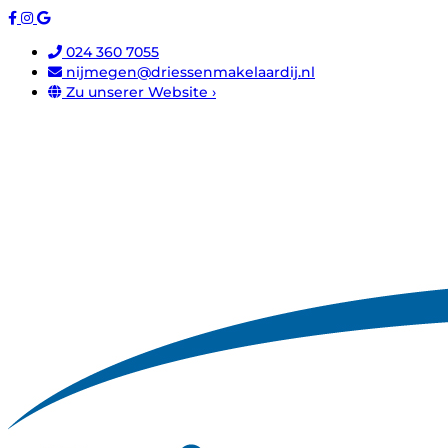
024 360 7055
nijmegen@driessenmakelaardij.nl
Zu unserer Website ›