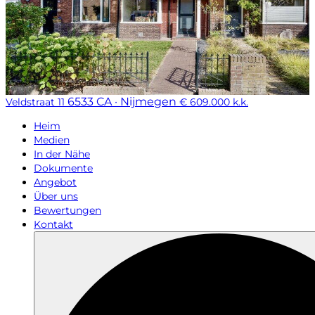
6533 CA · Nijmegen
Veldstraat 11
€ 609.000 k.k.
Heim
Medien
In der Nähe
Dokumente
Angebot
Über uns
Bewertungen
Kontakt