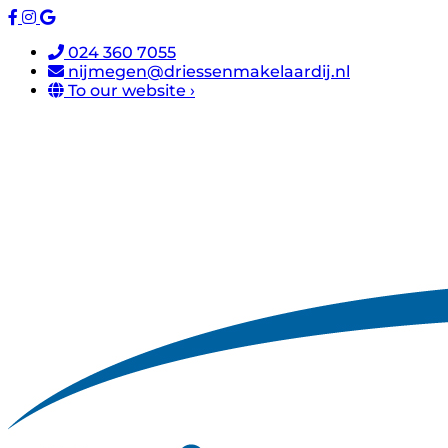
024 360 7055
nijmegen@driessenmakelaardij.nl
To our website ›