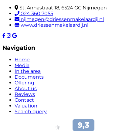
St. Annastraat 18, 6524 GC Nijmegen
024 360 7055
nijmegen@driessenmakelaardij.nl
www.driessenmakelaardij.nl
Navigation
Home
Media
In the area
Documents
Offering
About us
Reviews
Contact
Valuation
Search query