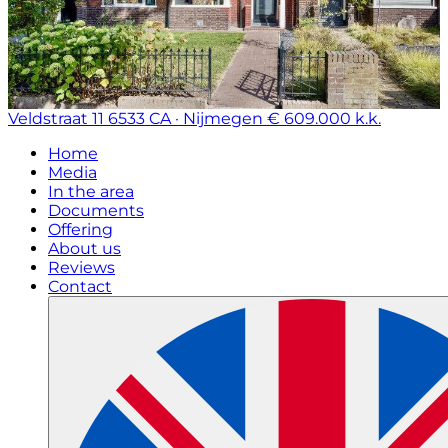
Veldstraat 11
6533 CA · Nijmegen
€ 609.000 k.k.
Home
Media
In the area
Documents
Offering
About us
Reviews
Contact