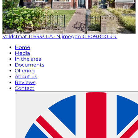
Veldstraat 11
6533 CA · Nijmegen
€ 609.000 k.k.
Home
Media
In the area
Documents
Offering
About us
Reviews
Contact