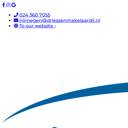
024 360 7055
nijmegen@driessenmakelaardij.nl
To our website ›