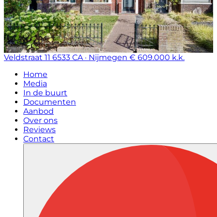
Veldstraat 11
6533 CA · Nijmegen
€ 609.000 k.k.
Home
Media
In de buurt
Documenten
Aanbod
Over ons
Reviews
Contact